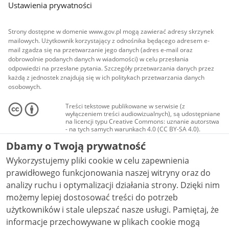
Ustawienia prywatności
Strony dostępne w domenie www.gov.pl mogą zawierać adresy skrzynek
mailowych. Użytkownik korzystający z odnośnika będącego adresem e-
mail zgadza się na przetwarzanie jego danych (adres e-mail oraz
dobrowolnie podanych danych w wiadomości) w celu przesłania
odpowiedzi na przesłane pytania. Szczegóły przetwarzania danych przez
każdą z jednostek znajdują się w ich politykach przetwarzania danych
osobowych.
Treści tekstowe publikowane w serwisie (z
wyłączeniem treści audiowizualnych), są udostępniane
na licencji typu Creative Commons: uznanie autorstwa
- na tych samych warunkach 4.0 (CC BY-SA 4.0).
Materiały audiowizualne, w tym zdjęcia, materiały
Dbamy o Twoją prywatność
audio i wideo, są udostępniane na licencji typu
Creative Commons: uznanie autorstwa użycie
Wykorzystujemy pliki cookie w celu zapewnienia
niekomercyjne - bez utworów zależnych 4.0 (CC BY-
NC-ND 4.0), o ile nie jest to stwierdzone inaczej.
prawidłowego funkcjonowania naszej witryny oraz do
analizy ruchu i optymalizacji działania strony. Dzięki nim
możemy lepiej dostosować treści do potrzeb
użytkowników i stale ulepszać nasze usługi. Pamiętaj, że
informacje przechowywane w plikach cookie mogą