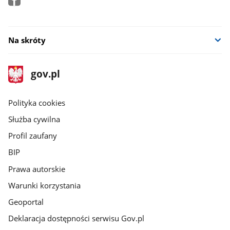
Na skróty
stopka
Strona
gov.pl
gov.pl
główna
gov.pl
Polityka cookies
Służba cywilna
Profil zaufany
BIP
Prawa autorskie
Warunki korzystania
Geoportal
Deklaracja dostępności serwisu Gov.pl