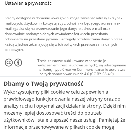
Ustawienia prywatności
Strony dostępne w domenie www.gov.pl mogą zawierać adresy skrzynek
mailowych. Użytkownik korzystający z odnośnika będącego adresem e-
mail zgadza się na przetwarzanie jego danych (adres e-mail oraz
dobrowolnie podanych danych w wiadomości) w celu przesłania
odpowiedzi na przesłane pytania. Szczegóły przetwarzania danych przez
każdą z jednostek znajdują się w ich politykach przetwarzania danych
osobowych.
Treści tekstowe publikowane w serwisie (z
wyłączeniem treści audiowizualnych), są udostępniane
na licencji typu Creative Commons: uznanie autorstwa
- na tych samych warunkach 4.0 (CC BY-SA 4.0).
Materiały audiowizualne, w tym zdjęcia, materiały
Dbamy o Twoją prywatność
audio i wideo, są udostępniane na licencji typu
Creative Commons: uznanie autorstwa użycie
Wykorzystujemy pliki cookie w celu zapewnienia
niekomercyjne - bez utworów zależnych 4.0 (CC BY-
NC-ND 4.0), o ile nie jest to stwierdzone inaczej.
prawidłowego funkcjonowania naszej witryny oraz do
analizy ruchu i optymalizacji działania strony. Dzięki nim
możemy lepiej dostosować treści do potrzeb
użytkowników i stale ulepszać nasze usługi. Pamiętaj, że
informacje przechowywane w plikach cookie mogą