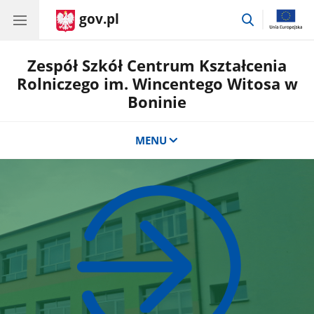
gov.pl
przejdź
do
wyszukiwar
Zespół Szkół Centrum Kształcenia
Rolniczego im. Wincentego Witosa w
Boninie
MENU