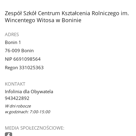
stopka
Zespół Szkół Centrum Kształcenia Rolniczego im.
Wincentego Witosa w Boninie
ADRES
Bonin 1
76-009 Bonin
NIP 6691098564
Regon 331025363
KONTAKT
Infolinia dla Obywatela
943422892
W dni robocze
w godzinach: 7:00-15:00
MEDIA SPOŁECZNOŚCIOWE: