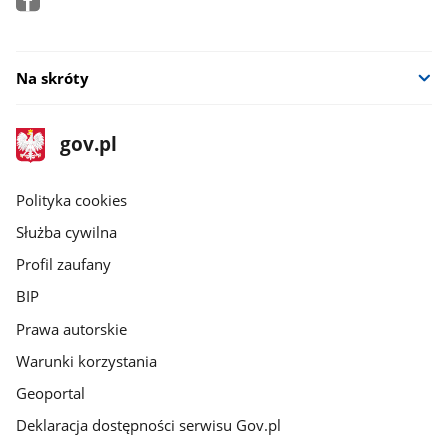
Na skróty
stopka
Strona
gov.pl
gov.pl
główna
gov.pl
Polityka cookies
Służba cywilna
Profil zaufany
BIP
Prawa autorskie
Warunki korzystania
Geoportal
Deklaracja dostępności serwisu Gov.pl