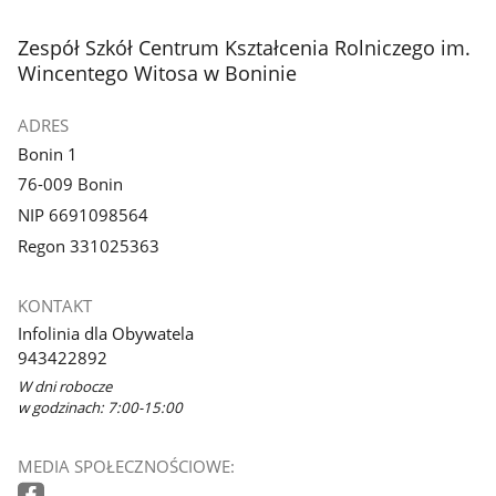
stopka
Zespół Szkół Centrum Kształcenia Rolniczego im.
Wincentego Witosa w Boninie
ADRES
Bonin 1
76-009 Bonin
NIP 6691098564
Regon 331025363
KONTAKT
Infolinia dla Obywatela
943422892
W dni robocze
w godzinach: 7:00-15:00
MEDIA SPOŁECZNOŚCIOWE: