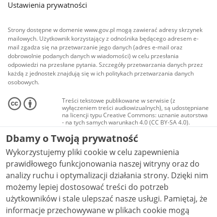
Ustawienia prywatności
Strony dostępne w domenie www.gov.pl mogą zawierać adresy skrzynek
mailowych. Użytkownik korzystający z odnośnika będącego adresem e-
mail zgadza się na przetwarzanie jego danych (adres e-mail oraz
dobrowolnie podanych danych w wiadomości) w celu przesłania
odpowiedzi na przesłane pytania. Szczegóły przetwarzania danych przez
każdą z jednostek znajdują się w ich politykach przetwarzania danych
osobowych.
Treści tekstowe publikowane w serwisie (z
wyłączeniem treści audiowizualnych), są udostępniane
na licencji typu Creative Commons: uznanie autorstwa
- na tych samych warunkach 4.0 (CC BY-SA 4.0).
Materiały audiowizualne, w tym zdjęcia, materiały
Dbamy o Twoją prywatność
audio i wideo, są udostępniane na licencji typu
Creative Commons: uznanie autorstwa użycie
Wykorzystujemy pliki cookie w celu zapewnienia
niekomercyjne - bez utworów zależnych 4.0 (CC BY-
NC-ND 4.0), o ile nie jest to stwierdzone inaczej.
prawidłowego funkcjonowania naszej witryny oraz do
analizy ruchu i optymalizacji działania strony. Dzięki nim
możemy lepiej dostosować treści do potrzeb
użytkowników i stale ulepszać nasze usługi. Pamiętaj, że
informacje przechowywane w plikach cookie mogą