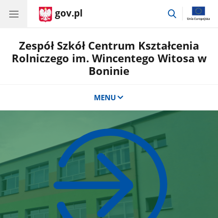
gov.pl
przejdź
do
wyszukiwar
Zespół Szkół Centrum Kształcenia
Rolniczego im. Wincentego Witosa w
Boninie
MENU