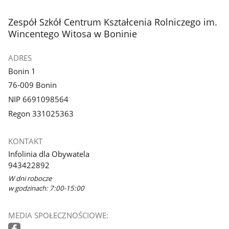
stopka
Zespół Szkół Centrum Kształcenia Rolniczego im.
Wincentego Witosa w Boninie
ADRES
Bonin 1
76-009 Bonin
NIP 6691098564
Regon 331025363
KONTAKT
Infolinia dla Obywatela
943422892
W dni robocze
w godzinach: 7:00-15:00
MEDIA SPOŁECZNOŚCIOWE: