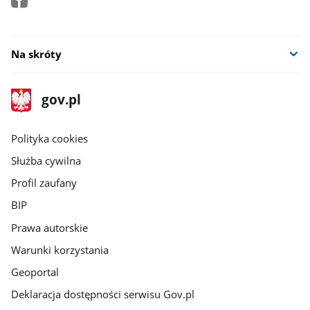
Na skróty
stopka
Strona
gov.pl
gov.pl
główna
gov.pl
Polityka cookies
Służba cywilna
Profil zaufany
BIP
Prawa autorskie
Warunki korzystania
Geoportal
Deklaracja dostępności serwisu Gov.pl