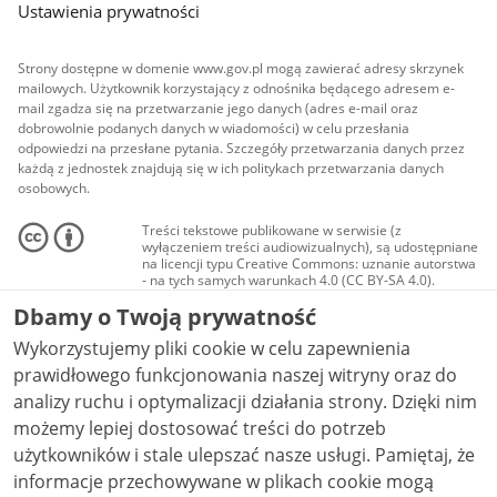
Ustawienia prywatności
Strony dostępne w domenie www.gov.pl mogą zawierać adresy skrzynek
mailowych. Użytkownik korzystający z odnośnika będącego adresem e-
mail zgadza się na przetwarzanie jego danych (adres e-mail oraz
dobrowolnie podanych danych w wiadomości) w celu przesłania
odpowiedzi na przesłane pytania. Szczegóły przetwarzania danych przez
każdą z jednostek znajdują się w ich politykach przetwarzania danych
osobowych.
Treści tekstowe publikowane w serwisie (z
wyłączeniem treści audiowizualnych), są udostępniane
na licencji typu Creative Commons: uznanie autorstwa
- na tych samych warunkach 4.0 (CC BY-SA 4.0).
Materiały audiowizualne, w tym zdjęcia, materiały
Dbamy o Twoją prywatność
audio i wideo, są udostępniane na licencji typu
Creative Commons: uznanie autorstwa użycie
Wykorzystujemy pliki cookie w celu zapewnienia
niekomercyjne - bez utworów zależnych 4.0 (CC BY-
NC-ND 4.0), o ile nie jest to stwierdzone inaczej.
prawidłowego funkcjonowania naszej witryny oraz do
analizy ruchu i optymalizacji działania strony. Dzięki nim
możemy lepiej dostosować treści do potrzeb
użytkowników i stale ulepszać nasze usługi. Pamiętaj, że
informacje przechowywane w plikach cookie mogą