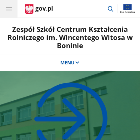
gov.pl
przejdź
do
wyszukiwar
Zespół Szkół Centrum Kształcenia
Rolniczego im. Wincentego Witosa w
Boninie
MENU