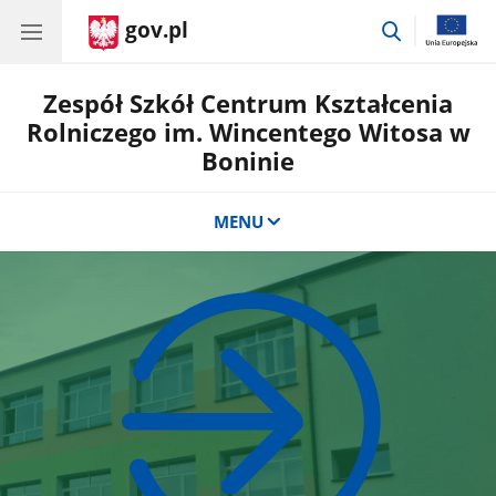
gov.pl
przejdź
do
wyszukiwar
Zespół Szkół Centrum Kształcenia
Rolniczego im. Wincentego Witosa w
Boninie
MENU