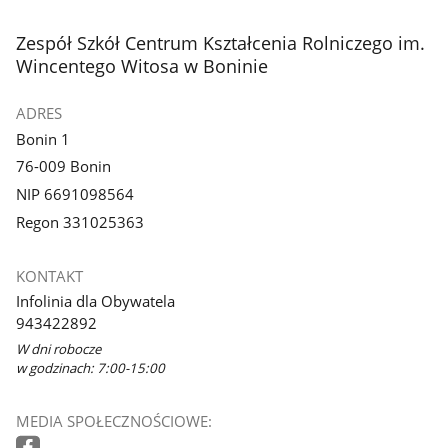
stopka
Zespół Szkół Centrum Kształcenia Rolniczego im.
Wincentego Witosa w Boninie
ADRES
Bonin 1
76-009 Bonin
NIP 6691098564
Regon 331025363
KONTAKT
Infolinia dla Obywatela
943422892
W dni robocze
w godzinach: 7:00-15:00
MEDIA SPOŁECZNOŚCIOWE: