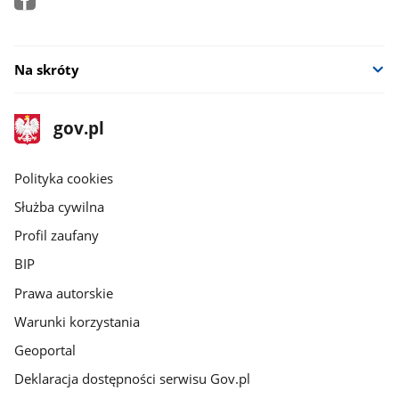
Na skróty
stopka
Strona
gov.pl
gov.pl
główna
gov.pl
Polityka cookies
Służba cywilna
Profil zaufany
BIP
Prawa autorskie
Warunki korzystania
Geoportal
Deklaracja dostępności serwisu Gov.pl