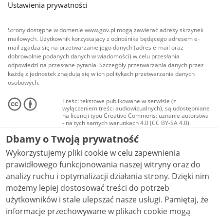
Ustawienia prywatności
Strony dostępne w domenie www.gov.pl mogą zawierać adresy skrzynek
mailowych. Użytkownik korzystający z odnośnika będącego adresem e-
mail zgadza się na przetwarzanie jego danych (adres e-mail oraz
dobrowolnie podanych danych w wiadomości) w celu przesłania
odpowiedzi na przesłane pytania. Szczegóły przetwarzania danych przez
każdą z jednostek znajdują się w ich politykach przetwarzania danych
osobowych.
Treści tekstowe publikowane w serwisie (z
wyłączeniem treści audiowizualnych), są udostępniane
na licencji typu Creative Commons: uznanie autorstwa
- na tych samych warunkach 4.0 (CC BY-SA 4.0).
Materiały audiowizualne, w tym zdjęcia, materiały
Dbamy o Twoją prywatność
audio i wideo, są udostępniane na licencji typu
Creative Commons: uznanie autorstwa użycie
Wykorzystujemy pliki cookie w celu zapewnienia
niekomercyjne - bez utworów zależnych 4.0 (CC BY-
NC-ND 4.0), o ile nie jest to stwierdzone inaczej.
prawidłowego funkcjonowania naszej witryny oraz do
analizy ruchu i optymalizacji działania strony. Dzięki nim
możemy lepiej dostosować treści do potrzeb
użytkowników i stale ulepszać nasze usługi. Pamiętaj, że
informacje przechowywane w plikach cookie mogą