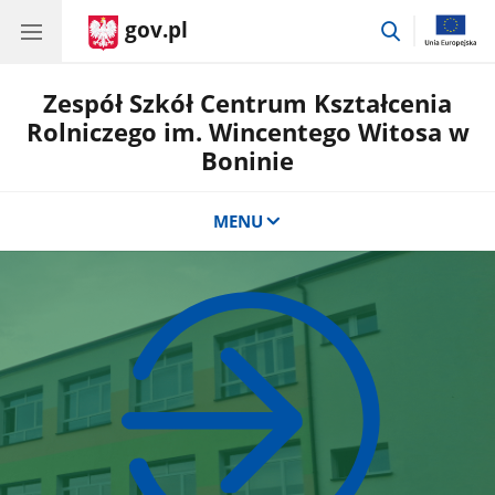
gov.pl
przejdź
do
wyszukiwar
Zespół Szkół Centrum Kształcenia
Rolniczego im. Wincentego Witosa w
Boninie
MENU