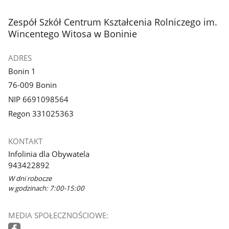
stopka
Zespół Szkół Centrum Kształcenia Rolniczego im.
Wincentego Witosa w Boninie
ADRES
Bonin 1
76-009 Bonin
NIP 6691098564
Regon 331025363
KONTAKT
Infolinia dla Obywatela
943422892
W dni robocze
w godzinach: 7:00-15:00
MEDIA SPOŁECZNOŚCIOWE: