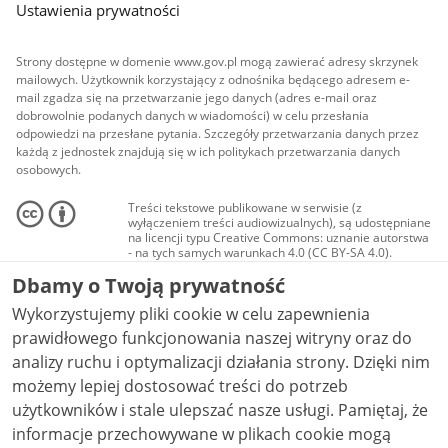
Ustawienia prywatności
Strony dostępne w domenie www.gov.pl mogą zawierać adresy skrzynek
mailowych. Użytkownik korzystający z odnośnika będącego adresem e-
mail zgadza się na przetwarzanie jego danych (adres e-mail oraz
dobrowolnie podanych danych w wiadomości) w celu przesłania
odpowiedzi na przesłane pytania. Szczegóły przetwarzania danych przez
każdą z jednostek znajdują się w ich politykach przetwarzania danych
osobowych.
Treści tekstowe publikowane w serwisie (z
wyłączeniem treści audiowizualnych), są udostępniane
na licencji typu Creative Commons: uznanie autorstwa
- na tych samych warunkach 4.0 (CC BY-SA 4.0).
Materiały audiowizualne, w tym zdjęcia, materiały
Dbamy o Twoją prywatność
audio i wideo, są udostępniane na licencji typu
Creative Commons: uznanie autorstwa użycie
Wykorzystujemy pliki cookie w celu zapewnienia
niekomercyjne - bez utworów zależnych 4.0 (CC BY-
NC-ND 4.0), o ile nie jest to stwierdzone inaczej.
prawidłowego funkcjonowania naszej witryny oraz do
analizy ruchu i optymalizacji działania strony. Dzięki nim
możemy lepiej dostosować treści do potrzeb
użytkowników i stale ulepszać nasze usługi. Pamiętaj, że
informacje przechowywane w plikach cookie mogą