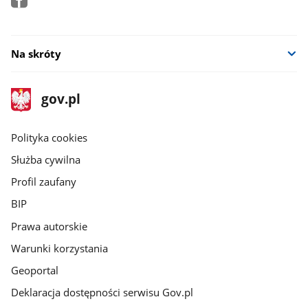
Na skróty
stopka
Strona
gov.pl
gov.pl
główna
gov.pl
Polityka cookies
Służba cywilna
Profil zaufany
BIP
Prawa autorskie
Warunki korzystania
Geoportal
Deklaracja dostępności serwisu Gov.pl