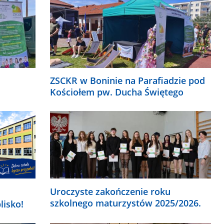
ZSCKR w Boninie na Parafiadzie pod
Kościołem pw. Ducha Świętego
Uroczyste zakończenie roku
szkolnego maturzystów 2025/2026.
lisko!