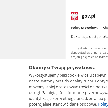
stopka
Strona
gov.pl
gov.pl
główna
gov.pl
Polityka cookies
Sł
Deklaracja dostępnośc
Strony dostępne w domenie
danych (adres e-mail oraz 
znajdują się w ich polityk
Treści teksto
Dbamy o Twoją prywatność
udostępniane
warunkach 4.0
Wykorzystujemy pliki cookie w celu zapewn
są udostępni
bez utworów z
naszej witryny oraz do analizy ruchu i optymalizacj
możemy lepiej dostosować treści do potrzeb
usługi. Pamiętaj, że informacje przechowywane w plikach cookie mogą pozwalać na
identyfikację konkretnego urządzenia lub pr
potencjalnie stanowić dane osobowe.
Polit