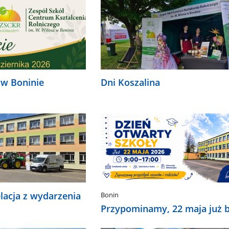
 w Boninie
Dni Koszalina
elacja z wydarzenia
Bonin
Przypominamy, 22 maja już b