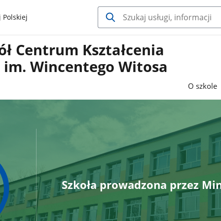
 Polskiej
ół Centrum Kształcenia
o im. Wincentego Witosa
O szkole
Szkoła prowadzona przez Min