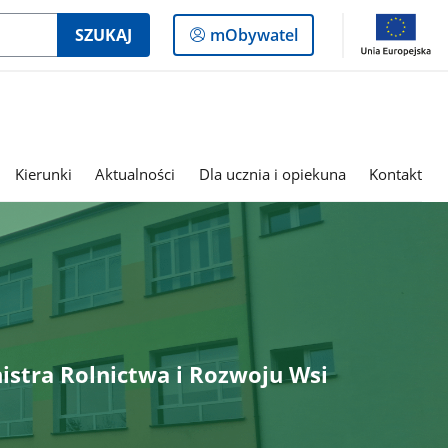
Logowanie
SZUKAJ
mObywatel
do
panelu
Kierunki
Aktualności
Dla ucznia i opiekuna
Kontakt
istra Rolnictwa i Rozwoju Wsi