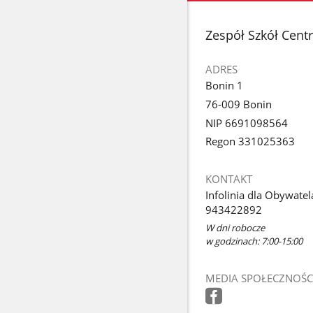
stopka
Zespół Szkół Cent
ADRES
Bonin 1
76-009 Bonin
NIP 6691098564
Regon 331025363
KONTAKT
Infolinia dla Obywatel
943422892
W dni robocze
w godzinach: 7:00-15:00
MEDIA SPOŁECZNOŚC