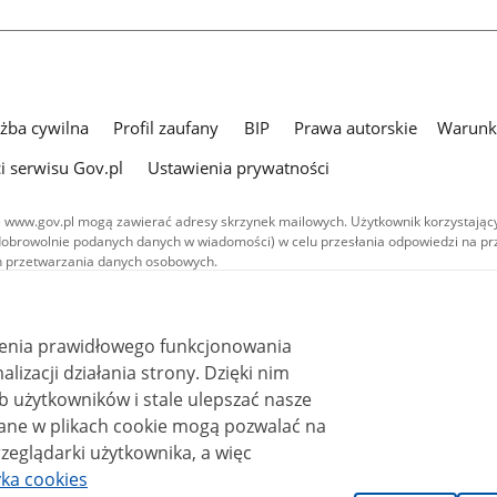
użba cywilna
Profil zaufany
BIP
Prawa autorskie
Warunki
i serwisu Gov.pl
Ustawienia prywatności
 www.gov.pl mogą zawierać adresy skrzynek mailowych. Użytkownik korzystający
dobrowolnie podanych danych w wiadomości) w celu przesłania odpowiedzi na prz
ach przetwarzania danych osobowych.
we publikowane w serwisie (z wyłączeniem treści audiowizualnych), są
 na licencji typu Creative Commons: uznanie autorstwa - na tych samych
 (CC BY-SA 4.0). Materiały audiowizualne, w tym zdjęcia, materiały audio i wideo
ienia prawidłowego funkcjonowania
ane na licencji typu Creative Commons: uznanie autorstwa użycie niekomercyjne 
ależnych 4.0 (CC BY-NC-ND 4.0), o ile nie jest to stwierdzone inaczej.
i działania strony. Dzięki nim
 użytkowników i stale ulepszać nasze
zeglądarki użytkownika, a więc
yka cookies