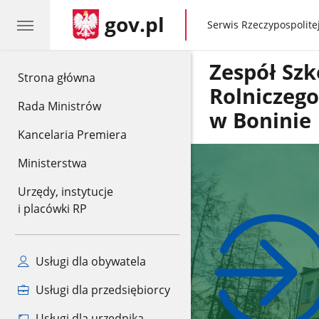
gov.pl
gov.pl
Serwis Rzeczypospolitej
Zespół Szk
gov.pl
Strona główna
Rolniczeg
Rada Ministrów
w Boninie
Kancelaria Premiera
Ministerstwa
Urzędy, instytucje
i placówki RP
Usługi dla obywatela
Usługi dla przedsiębiorcy
Usługi dla urzędnika