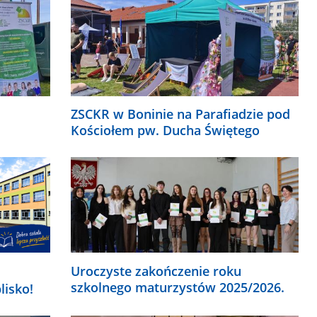
ZSCKR w Boninie na Parafiadzie pod
Kościołem pw. Ducha Świętego
Uroczyste zakończenie roku
szkolnego maturzystów 2025/2026.
lisko!