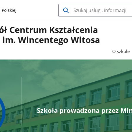
 Polskiej
ół Centrum Kształcenia
o im. Wincentego Witosa
O szkole
Szkoła prowadzona przez Min