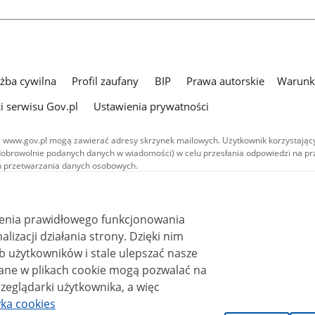
użba cywilna
Profil zaufany
BIP
Prawa autorskie
Warunki
i serwisu Gov.pl
Ustawienia prywatności
 www.gov.pl mogą zawierać adresy skrzynek mailowych. Użytkownik korzystający
dobrowolnie podanych danych w wiadomości) w celu przesłania odpowiedzi na prz
ach przetwarzania danych osobowych.
we publikowane w serwisie (z wyłączeniem treści audiowizualnych), są
 na licencji typu Creative Commons: uznanie autorstwa - na tych samych
 (CC BY-SA 4.0). Materiały audiowizualne, w tym zdjęcia, materiały audio i wideo
ienia prawidłowego funkcjonowania
ane na licencji typu Creative Commons: uznanie autorstwa użycie niekomercyjne 
ależnych 4.0 (CC BY-NC-ND 4.0), o ile nie jest to stwierdzone inaczej.
i działania strony. Dzięki nim
 użytkowników i stale ulepszać nasze
zeglądarki użytkownika, a więc
yka cookies