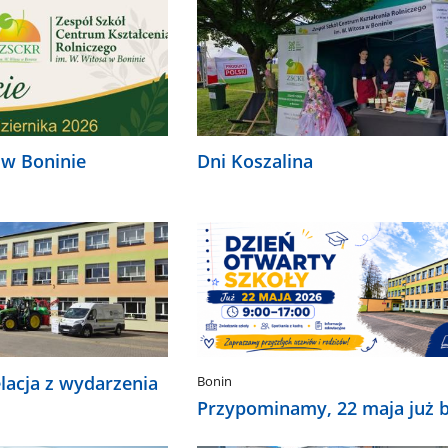
 w Boninie
Dni Koszalina
elacja z wydarzenia
Bonin
Przypominamy, 22 maja już b