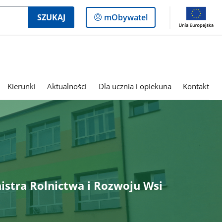
Logowanie
SZUKAJ
mObywatel
do
panelu
Kierunki
Aktualności
Dla ucznia i opiekuna
Kontakt
istra Rolnictwa i Rozwoju Wsi