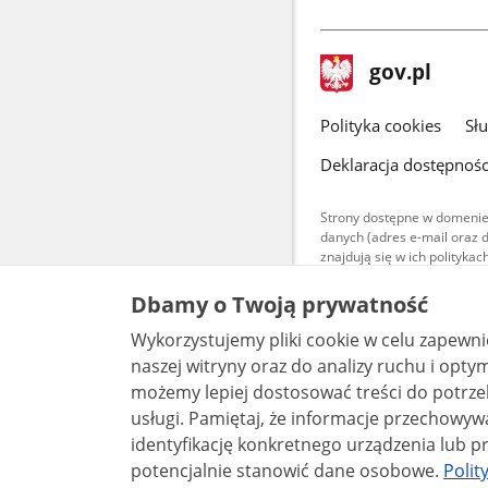
stopka
Strona
gov.pl
gov.pl
główna
gov.pl
Polityka cookies
Sł
Deklaracja dostępnośc
Strony dostępne w domenie
danych (adres e-mail oraz 
znajdują się w ich polityk
Treści teksto
Dbamy o Twoją prywatność
udostępniane
warunkach 4.0
Wykorzystujemy pliki cookie w celu zapewn
są udostępni
bez utworów z
naszej witryny oraz do analizy ruchu i optymalizacj
możemy lepiej dostosować treści do potrzeb
usługi. Pamiętaj, że informacje przechowywane w plikach cookie mogą pozwalać na
identyfikację konkretnego urządzenia lub pr
potencjalnie stanowić dane osobowe.
Polit