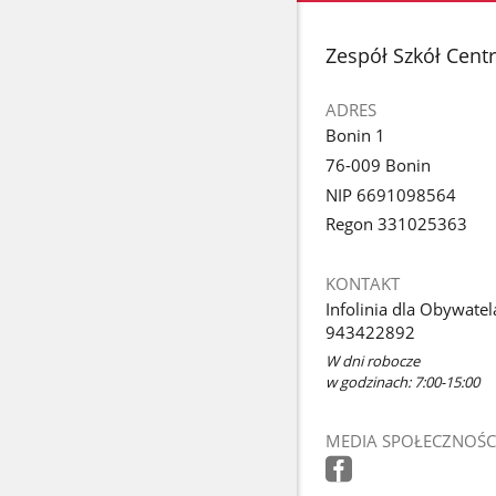
stopka
Zespół Szkół Cent
ADRES
Bonin 1
76-009 Bonin
NIP 6691098564
Regon 331025363
KONTAKT
Infolinia dla Obywatel
943422892
W dni robocze
w godzinach: 7:00-15:00
MEDIA SPOŁECZNOŚC