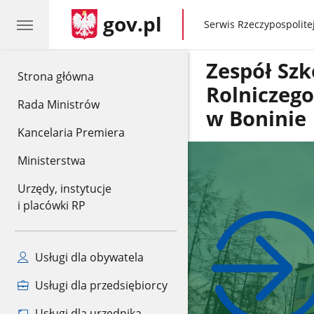
gov.pl
gov.pl
Serwis Rzeczypospolitej
Zespół Szk
gov.pl
Strona główna
Rolniczeg
Rada Ministrów
w Boninie
Kancelaria Premiera
Ministerstwa
Urzędy, instytucje
i placówki RP
Usługi dla obywatela
Usługi dla przedsiębiorcy
Usługi dla urzędnika