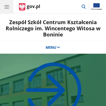
gov.pl
przejdź
do
wyszukiwar
Zespół Szkół Centrum Kształcenia
Rolniczego im. Wincentego Witosa w
Boninie
MENU