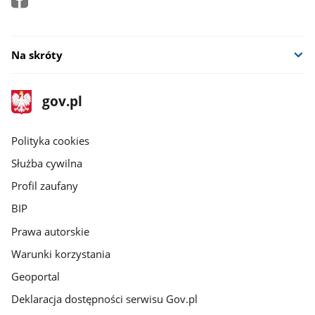
Na skróty
stopka
Strona
gov.pl
gov.pl
główna
gov.pl
Polityka cookies
Służba cywilna
Profil zaufany
BIP
Prawa autorskie
Warunki korzystania
Geoportal
Deklaracja dostępności serwisu Gov.pl