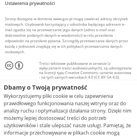
Ustawienia prywatności
Strony dostępne w domenie www.gov.pl mogą zawierać adresy skrzynek
mailowych. Użytkownik korzystający z odnośnika będącego adresem e-
mail zgadza się na przetwarzanie jego danych (adres e-mail oraz
dobrowolnie podanych danych w wiadomości) w celu przesłania
odpowiedzi na przesłane pytania. Szczegóły przetwarzania danych przez
każdą z jednostek znajdują się w ich politykach przetwarzania danych
osobowych.
Treści tekstowe publikowane w serwisie (z
wyłączeniem treści audiowizualnych), są udostępniane
na licencji typu Creative Commons: uznanie autorstwa
- na tych samych warunkach 4.0 (CC BY-SA 4.0).
Materiały audiowizualne, w tym zdjęcia, materiały
Dbamy o Twoją prywatność
audio i wideo, są udostępniane na licencji typu
Creative Commons: uznanie autorstwa użycie
Wykorzystujemy pliki cookie w celu zapewnienia
niekomercyjne - bez utworów zależnych 4.0 (CC BY-
NC-ND 4.0), o ile nie jest to stwierdzone inaczej.
prawidłowego funkcjonowania naszej witryny oraz do
analizy ruchu i optymalizacji działania strony. Dzięki nim
możemy lepiej dostosować treści do potrzeb
użytkowników i stale ulepszać nasze usługi. Pamiętaj, że
informacje przechowywane w plikach cookie mogą