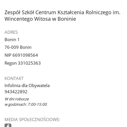
stopka
Zespół Szkół Centrum Kształcenia Rolniczego im.
Wincentego Witosa w Boninie
ADRES
Bonin 1
76-009 Bonin
NIP 6691098564
Regon 331025363
KONTAKT
Infolinia dla Obywatela
943422892
W dni robocze
w godzinach: 7:00-15:00
MEDIA SPOŁECZNOŚCIOWE: