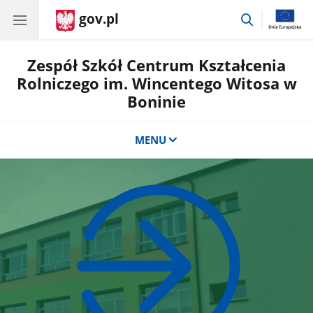
gov.pl
przejdź
do
wyszukiwar
Zespół Szkół Centrum Kształcenia
Rolniczego im. Wincentego Witosa w
Boninie
MENU