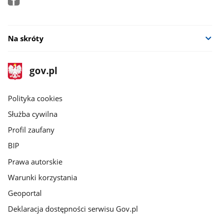
Na skróty
stopka
Strona
gov.pl
gov.pl
główna
gov.pl
Polityka cookies
Służba cywilna
Profil zaufany
BIP
Prawa autorskie
Warunki korzystania
Geoportal
Deklaracja dostępności serwisu Gov.pl