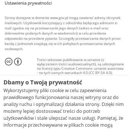
Ustawienia prywatności
Strony dostępne w domenie www.gov.pl mogą zawierać adresy skrzynek
mailowych. Użytkownik korzystający z odnośnika będącego adresem e-
mail zgadza się na przetwarzanie jego danych (adres e-mail oraz
dobrowolnie podanych danych w wiadomości) w celu przesłania
odpowiedzi na przesłane pytania. Szczegóły przetwarzania danych przez
każdą z jednostek znajdują się w ich politykach przetwarzania danych
osobowych.
Treści tekstowe publikowane w serwisie (z
wyłączeniem treści audiowizualnych), są udostępniane
na licencji typu Creative Commons: uznanie autorstwa
- na tych samych warunkach 4.0 (CC BY-SA 4.0).
Materiały audiowizualne, w tym zdjęcia, materiały
Dbamy o Twoją prywatność
audio i wideo, są udostępniane na licencji typu
Creative Commons: uznanie autorstwa użycie
Wykorzystujemy pliki cookie w celu zapewnienia
niekomercyjne - bez utworów zależnych 4.0 (CC BY-
NC-ND 4.0), o ile nie jest to stwierdzone inaczej.
prawidłowego funkcjonowania naszej witryny oraz do
analizy ruchu i optymalizacji działania strony. Dzięki nim
możemy lepiej dostosować treści do potrzeb
użytkowników i stale ulepszać nasze usługi. Pamiętaj, że
informacje przechowywane w plikach cookie mogą