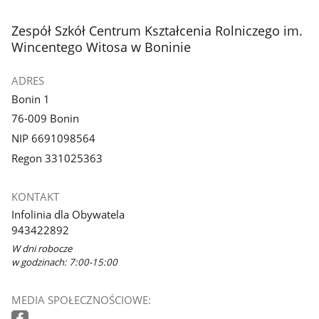
stopka
Zespół Szkół Centrum Kształcenia Rolniczego im.
Wincentego Witosa w Boninie
ADRES
Bonin 1
76-009 Bonin
NIP 6691098564
Regon 331025363
KONTAKT
Infolinia dla Obywatela
943422892
W dni robocze
w godzinach: 7:00-15:00
MEDIA SPOŁECZNOŚCIOWE: