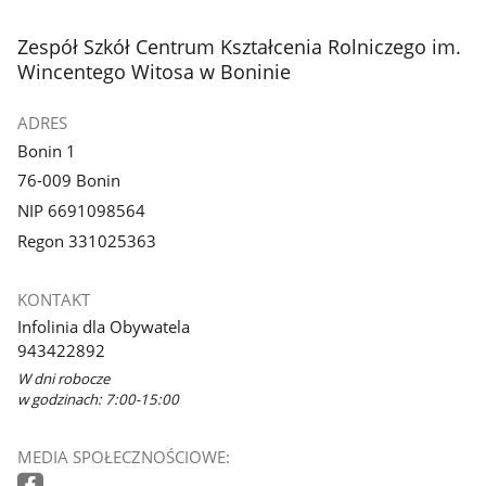
stopka
Zespół Szkół Centrum Kształcenia Rolniczego im.
Wincentego Witosa w Boninie
ADRES
Bonin 1
76-009 Bonin
NIP 6691098564
Regon 331025363
KONTAKT
Infolinia dla Obywatela
943422892
W dni robocze
w godzinach: 7:00-15:00
MEDIA SPOŁECZNOŚCIOWE: