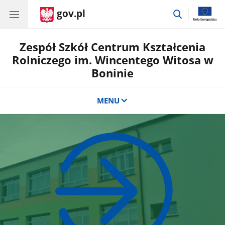
gov.pl
przejdź
do
wyszukiwar
Zespół Szkół Centrum Kształcenia
Rolniczego im. Wincentego Witosa w
Boninie
MENU