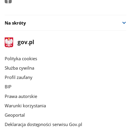
Na skróty
stopka
Strona
gov.pl
gov.pl
główna
gov.pl
Polityka cookies
Służba cywilna
Profil zaufany
BIP
Prawa autorskie
Warunki korzystania
Geoportal
Deklaracja dostępności serwisu Gov.pl