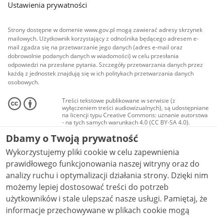
Ustawienia prywatności
Strony dostępne w domenie www.gov.pl mogą zawierać adresy skrzynek
mailowych. Użytkownik korzystający z odnośnika będącego adresem e-
mail zgadza się na przetwarzanie jego danych (adres e-mail oraz
dobrowolnie podanych danych w wiadomości) w celu przesłania
odpowiedzi na przesłane pytania. Szczegóły przetwarzania danych przez
każdą z jednostek znajdują się w ich politykach przetwarzania danych
osobowych.
Treści tekstowe publikowane w serwisie (z
wyłączeniem treści audiowizualnych), są udostępniane
na licencji typu Creative Commons: uznanie autorstwa
- na tych samych warunkach 4.0 (CC BY-SA 4.0).
Materiały audiowizualne, w tym zdjęcia, materiały
Dbamy o Twoją prywatność
audio i wideo, są udostępniane na licencji typu
Creative Commons: uznanie autorstwa użycie
Wykorzystujemy pliki cookie w celu zapewnienia
niekomercyjne - bez utworów zależnych 4.0 (CC BY-
NC-ND 4.0), o ile nie jest to stwierdzone inaczej.
prawidłowego funkcjonowania naszej witryny oraz do
analizy ruchu i optymalizacji działania strony. Dzięki nim
możemy lepiej dostosować treści do potrzeb
użytkowników i stale ulepszać nasze usługi. Pamiętaj, że
informacje przechowywane w plikach cookie mogą