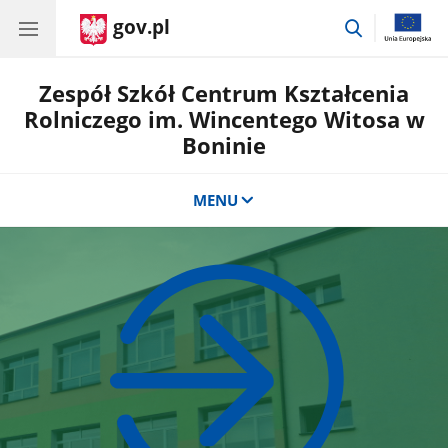
gov.pl
przejdź
do
wyszukiwar
Zespół Szkół Centrum Kształcenia
Rolniczego im. Wincentego Witosa w
Boninie
MENU