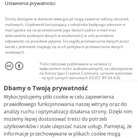
Ustawienia prywatności
Strony dostępne w domenie www.gov.pl mogą zawierać adresy skrzynek
mailowych. Użytkownik korzystający z odnośnika będącego adresem e-
mail zgadza się na przetwarzanie jego danych (adres e-mail oraz
dobrowolnie podanych danych w wiadomości) w celu przesłania
odpowiedzi na przesłane pytania. Szczegóły przetwarzania danych przez
każdą z jednostek znajdują się w ich politykach przetwarzania danych
osobowych.
Treści tekstowe publikowane w serwisie (z
wyłączeniem treści audiowizualnych), są udostępniane
na licencji typu Creative Commons: uznanie autorstwa
- na tych samych warunkach 4.0 (CC BY-SA 4.0).
Materiały audiowizualne, w tym zdjęcia, materiały
Dbamy o Twoją prywatność
audio i wideo, są udostępniane na licencji typu
Creative Commons: uznanie autorstwa użycie
Wykorzystujemy pliki cookie w celu zapewnienia
niekomercyjne - bez utworów zależnych 4.0 (CC BY-
NC-ND 4.0), o ile nie jest to stwierdzone inaczej.
prawidłowego funkcjonowania naszej witryny oraz do
analizy ruchu i optymalizacji działania strony. Dzięki nim
możemy lepiej dostosować treści do potrzeb
użytkowników i stale ulepszać nasze usługi. Pamiętaj, że
informacje przechowywane w plikach cookie mogą