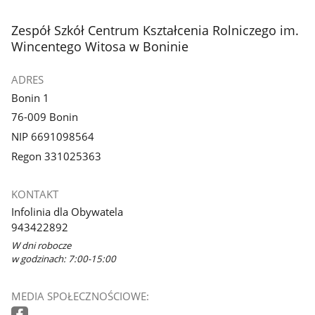
stopka
Zespół Szkół Centrum Kształcenia Rolniczego im.
Wincentego Witosa w Boninie
ADRES
Bonin 1
76-009 Bonin
NIP 6691098564
Regon 331025363
KONTAKT
Infolinia dla Obywatela
943422892
W dni robocze
w godzinach: 7:00-15:00
MEDIA SPOŁECZNOŚCIOWE: