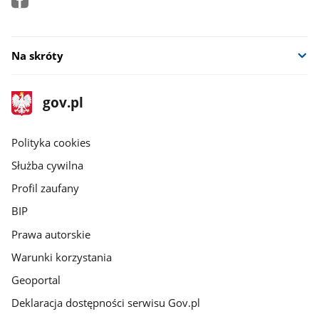
Na skróty
stopka
Strona
gov.pl
gov.pl
główna
gov.pl
Polityka cookies
Służba cywilna
Profil zaufany
BIP
Prawa autorskie
Warunki korzystania
Geoportal
Deklaracja dostępności serwisu Gov.pl